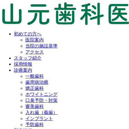
初めての方へ
医院案内
当院の施設基準
アクセス
スタッフ紹介
採用情報
診療案内
一般歯科
歯周病治療
矯正歯科
ホワイトニング
口臭予防・対策
審美歯科
入れ歯（義歯）
インプラント
予防歯科