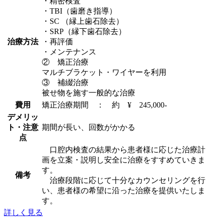
・精密検査
・TBI（歯磨き指導）
・SC （縁上歯石除去）
・SRP（縁下歯石除去）
治療方法
・再評価
・メンテナンス
② 矯正治療
マルチブラケット・ワイヤーを利用
③ 補綴治療
被せ物を施す一般的な治療
費用
矯正治療期間 ： 約 ¥ 245,000-
デメリッ
ト・注意
期間が長い、回数がかかる
点
口腔内検査の結果から患者様に応じた治療計
画を立案・説明し安全に治療をすすめていきま
す。
備考
治療段階に応じて十分なカウンセリングを行
い、患者様の希望に沿った治療を提供いたしま
す。
詳しく見る