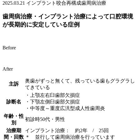
2025.03.21
インプラント
咬合再構成
歯周病治療
歯周病治療・インプラント治療によって口腔環境
が長期的に安定している症例
Before
After
奥歯がずっと無くて、残っている歯もグラグラし
主訴
てきている
・上顎左右臼歯部欠損症
診断名
・下顎左側臼歯部欠損症
・中等度～重度広汎型成人性歯周炎
年齢・性
初診時50代・男性
別
治療期
インプラント治療： 約2年 / 25回
間・回数
＊ 並行して歯周病治療を行っています