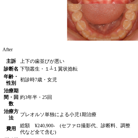
After
主訴
上下の歯並びが悪い
診断名
下顎叢生・１┴１翼状捻転
年齢・
初診時7歳・女児
性別
治療期
間・回
約3年半・25回
数
治療方
プレオルソ単独による小児1期治療
法
総額 ¥240,900- (セファロ撮影代、診断料、調整
費用
代など全て含む)