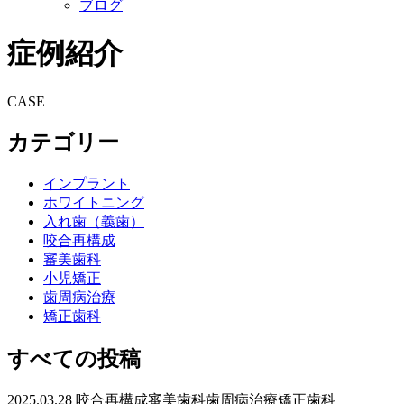
ブログ
症例紹介
CASE
カテゴリー
インプラント
ホワイトニング
入れ歯（義歯）
咬合再構成
審美歯科
小児矯正
歯周病治療
矯正歯科
すべての投稿
2025.03.28
咬合再構成
審美歯科
歯周病治療
矯正歯科