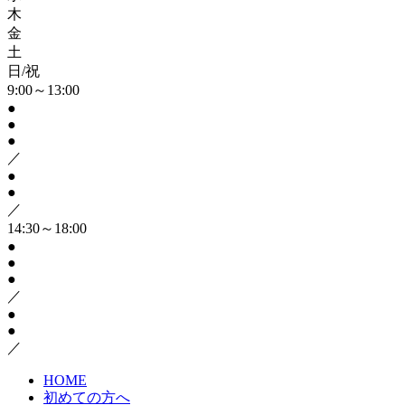
木
金
土
日/祝
9:00～13:00
●
●
●
／
●
●
／
14:30～18:00
●
●
●
／
●
●
／
HOME
初めての方へ