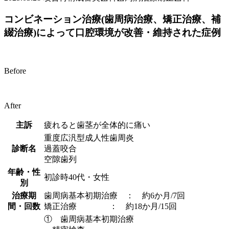
コンビネーション治療(歯周病治療、矯正治療、補
綴治療)によって口腔環境が改善・維持された症例
Before
After
主訴
疲れると歯茎が全体的に痛い
重度広汎型成人性歯周炎
診断名
過蓋咬合
空隙歯列
年齢・性
初診時40代・女性
別
治療期
歯周病基本初期治療 ： 約6か月/7回
間・回数
矯正治療 ： 約18か月/15回
① 歯周病基本初期治療