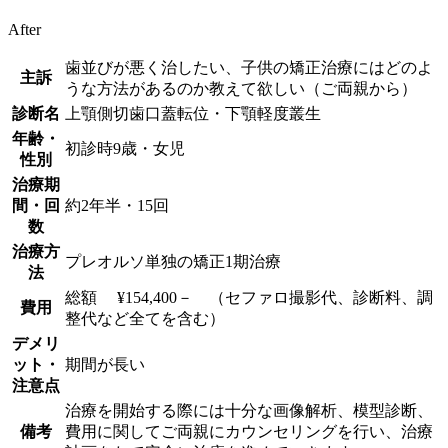
After
歯並びが悪く治したい、子供の矯正治療にはどのよ
主訴
うな方法があるのか教えて欲しい（ご両親から）
診断名
上顎側切歯口蓋転位・下顎軽度叢生
年齢・
初診時9歳・女児
性別
治療期
間・回
約2年半・15回
数
治療方
プレオルソ単独の矯正1期治療
法
総額 ¥154,400－ （セファロ撮影代、診断料、調
費用
整代など全てを含む）
デメリ
ット・
期間が長い
注意点
治療を開始する際には十分な画像解析、模型診断、
備考
費用に関してご両親にカウンセリングを行い、治療