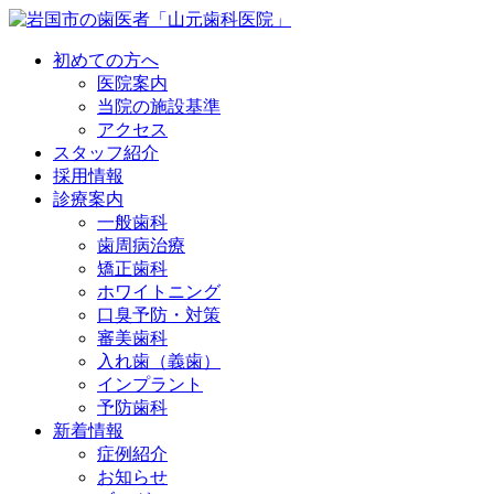
初めての方へ
医院案内
当院の施設基準
アクセス
スタッフ紹介
採用情報
診療案内
一般歯科
歯周病治療
矯正歯科
ホワイトニング
口臭予防・対策
審美歯科
入れ歯（義歯）
インプラント
予防歯科
新着情報
症例紹介
お知らせ