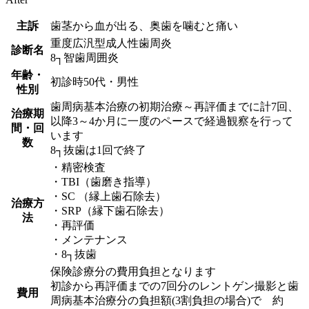
主訴
歯茎から血が出る、奥歯を噛むと痛い
重度広汎型成人性歯周炎
診断名
8┐智歯周囲炎
年齢・
初診時50代・男性
性別
歯周病基本治療の初期治療～再評価までに計7回、
治療期
以降3～4か月に一度のペースで経過観察を行って
間・回
います
数
8┐抜歯は1回で終了
・精密検査
・TBI（歯磨き指導）
・SC （縁上歯石除去）
治療方
・SRP（縁下歯石除去）
法
・再評価
・メンテナンス
・8┐抜歯
保険診療分の費用負担となります
初診から再評価までの7回分のレントゲン撮影と歯
費用
周病基本治療分の負担額(3割負担の場合)で 約